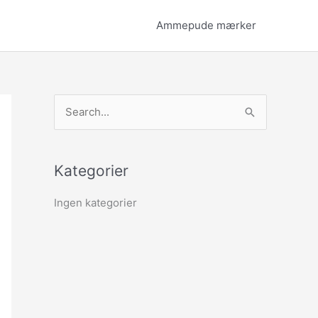
Ammepude mærker
S
ø
g
Kategorier
e
f
Ingen kategorier
t
e
r
: