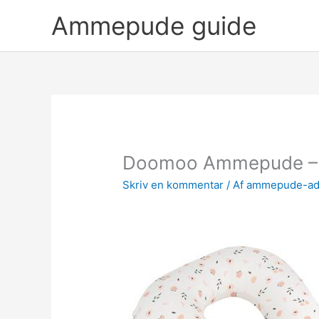
Gå
Ammepude guide
til
indholdet
Doomoo Ammepude – F
Skriv en kommentar
/ Af
ammepude-a