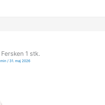
ersken 1 stk.
dmin
/
31. maj 2026