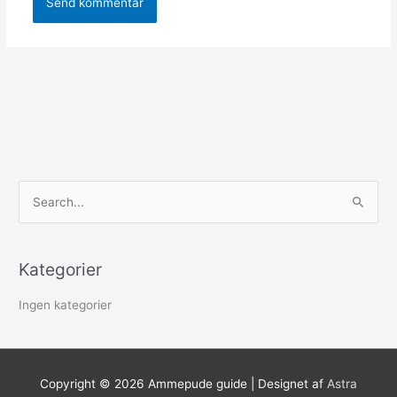
S
ø
g
Kategorier
e
f
Ingen kategorier
t
e
r
Copyright © 2026
Ammepude guide
| Designet af
Astra
: