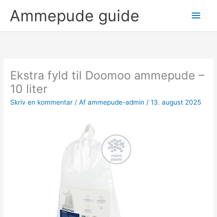
Gå
Hov
Ammepude guide
til
indholdet
Ekstra fyld til Doomoo ammepude –
10 liter
Skriv en kommentar
/ Af
ammepude-admin
/
13. august 2025