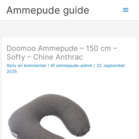
Gå
Hov
Ammepude guide
til
indholdet
Doomoo Ammepude – 150 cm –
Softy – Chine Anthrac
Skriv en kommentar
/ Af
ammepude-admin
/
22. september
2025