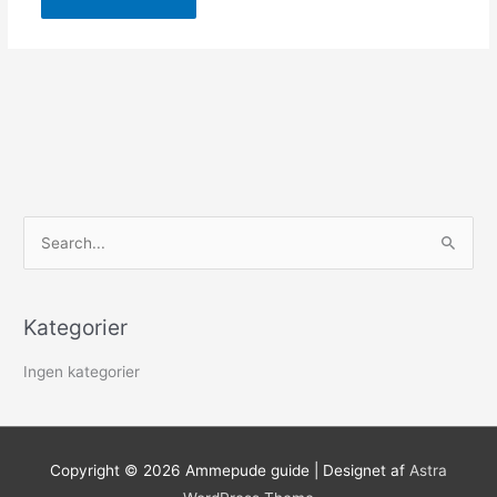
S
ø
g
Kategorier
e
f
Ingen kategorier
t
e
r
Copyright © 2026
Ammepude guide
| Designet af
Astra
: