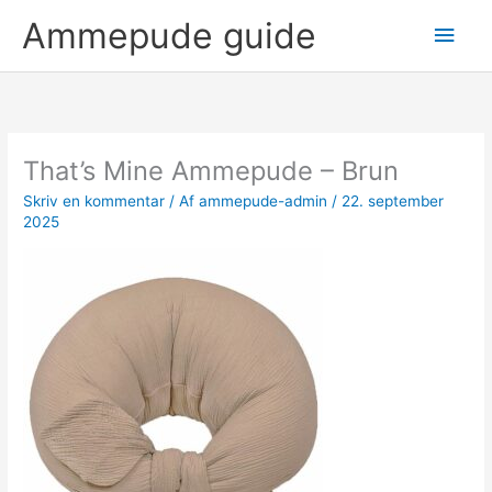
Gå
Hov
Ammepude guide
til
indholdet
That’s Mine Ammepude – Brun
Skriv en kommentar
/ Af
ammepude-admin
/
22. september
2025