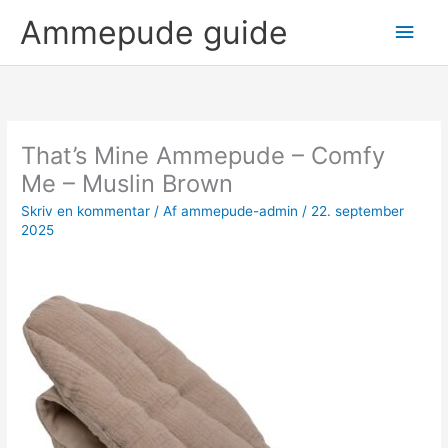
Gå
Hov
Ammepude guide
til
indholdet
That’s Mine Ammepude – Comfy
Me – Muslin Brown
Skriv en kommentar
/ Af
ammepude-admin
/
22. september
2025