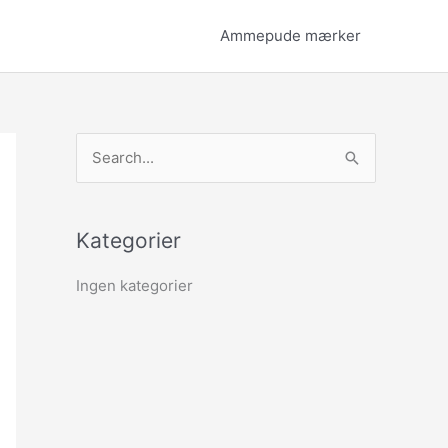
Ammepude mærker
S
ø
g
Kategorier
e
f
Ingen kategorier
t
e
r
: