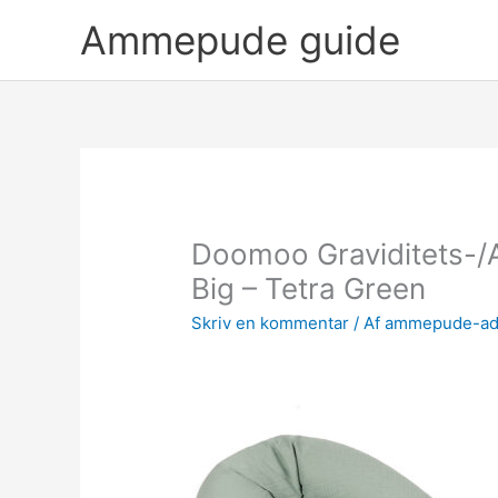
Gå
Ammepude guide
til
indholdet
Doomoo Graviditets-
Big – Tetra Green
Skriv en kommentar
/ Af
ammepude-a