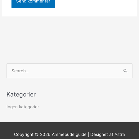
S
ø
g
Kategorier
e
f
Ingen kategorier
t
e
r
Copyright © 2026
Ammepude guide
| Designet af
Astra
: