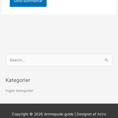
S
ø
g
Kategorier
e
f
Ingen kategorier
t
e
r
Copyright © 2026
Ammepude guide
| Designet af
Astra
: