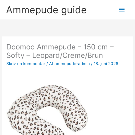
Gå
Hov
Ammepude guide
til
indholdet
Doomoo Ammepude – 150 cm –
Softy – Leopard/Creme/Brun
Skriv en kommentar
/ Af
ammepude-admin
/
18. juni 2026