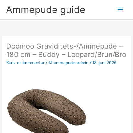
Gå
Hov
Ammepude guide
til
indholdet
Doomoo Graviditets-/Ammepude –
180 cm – Buddy – Leopard/Brun/Bro
Skriv en kommentar
/ Af
ammepude-admin
/
18. juni 2026