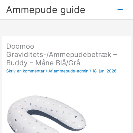
Gå
Hov
Ammepude guide
til
indholdet
Doomoo
Graviditets-/Ammepudebetræk –
Buddy – Måne Blå/Grå
Skriv en kommentar
/ Af
ammepude-admin
/
18. juni 2026