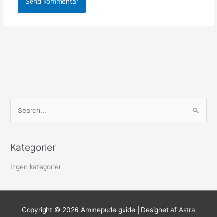
S
ø
g
Kategorier
e
f
Ingen kategorier
t
e
r
Copyright © 2026
Ammepude guide
| Designet af
Astra
: