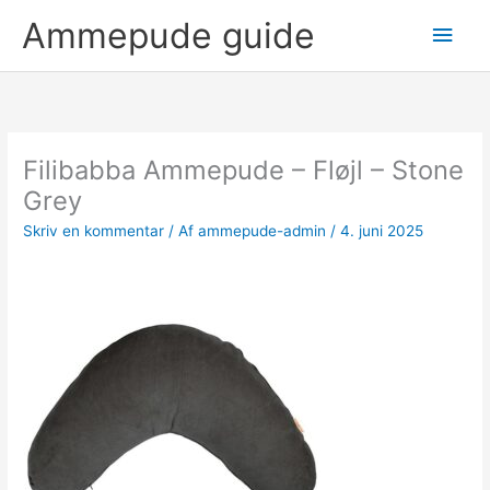
Gå
Hov
Ammepude guide
til
indholdet
Filibabba Ammepude – Fløjl – Stone
Grey
Skriv en kommentar
/ Af
ammepude-admin
/
4. juni 2025