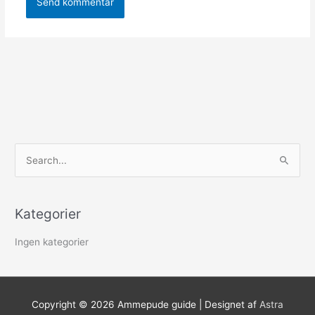
S
ø
g
Kategorier
e
f
Ingen kategorier
t
e
r
Copyright © 2026
Ammepude guide
| Designet af
Astra
: