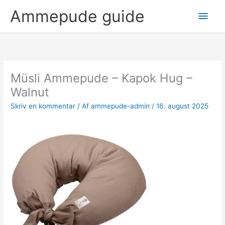
Gå
Hov
Ammepude guide
til
indholdet
Müsli Ammepude – Kapok Hug –
Walnut
Skriv en kommentar
/ Af
ammepude-admin
/
16. august 2025