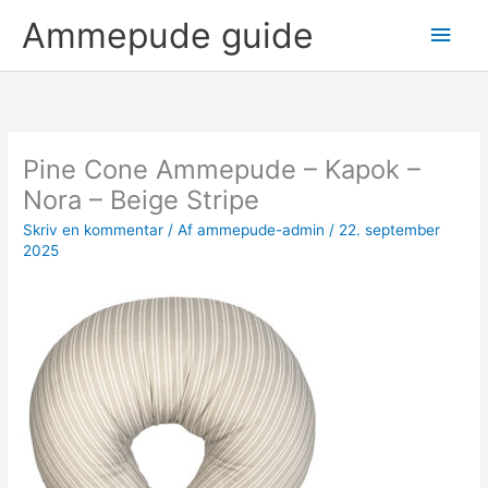
Gå
Hov
Ammepude guide
til
indholdet
Pine Cone Ammepude – Kapok –
Nora – Beige Stripe
Skriv en kommentar
/ Af
ammepude-admin
/
22. september
2025